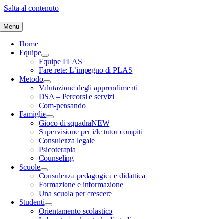
Salta al contenuto
Menu
Home
Equipe
Equipe PLAS
Fare rete: L’impegno di PLAS
Metodo
Valutazione degli apprendimenti
DSA – Percorsi e servizi
Com-pensando
Famiglie
Gioco di squadra
NEW
Supervisione per i/le tutor compiti
Consulenza legale
Psicoterapia
Counseling
Scuole
Consulenza pedagogica e didattica
Formazione e informazione
Una scuola per crescere
Studenti
Orientamento scolastico