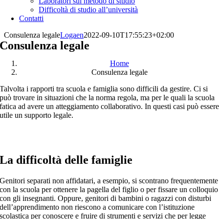
Laboratori sul metodo di studio
Difficoltà di studio all’università
Contatti
Consulenza legale
Logaen
2022-09-10T17:55:23+02:00
Consulenza legale
Home
Consulenza legale
Talvolta i rapporti tra scuola e famiglia sono difficili da gestire. Ci si
può trovare in situazioni che la norma regola, ma per le quali la scuola
fatica ad avere un atteggiamento collaborativo. In questi casi può esser
utile un supporto legale.
La difficoltà delle famiglie
Genitori separati non affidatari, a esempio, si scontrano frequentemente
con la scuola per ottenere la pagella del figlio o per fissare un colloquio
con gli insegnanti. Oppure, genitori di bambini o ragazzi con disturbi
dell’apprendimento non riescono a comunicare con l’istituzione
scolastica per conoscere e fruire di strumenti e servizi che per legge